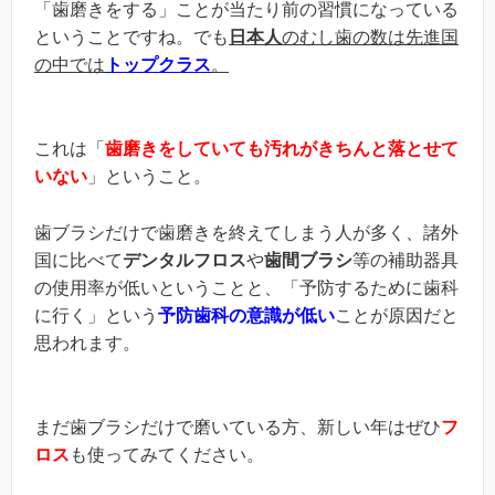
「歯磨きをする」ことが当たり前の習慣になっている
ということですね。でも
日本人
のむし歯の数は先進国
の中では
トップクラス
。
これは「
歯磨きをしていても汚れがきちんと落とせて
いない
」ということ。
歯ブラシだけで歯磨きを終えてしまう人が多く、諸外
国に比べて
デンタルフロス
や
歯間ブラシ
等の補助器具
の使用率が低いということと、「予防するために歯科
に行く」という
予防歯科の意識が低い
ことが原因だと
思われます。
まだ歯ブラシだけで磨いている方、新しい年はぜひ
フ
ロス
も使ってみてください。